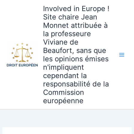
Aller
Involved in Europe !
au
Site chaire Jean
contenu
Monnet attribuée à
la professeure
Viviane de
Beaufort, sans que
les opinions émises
n'impliquent
cependant la
responsabilité de la
Commission
européenne