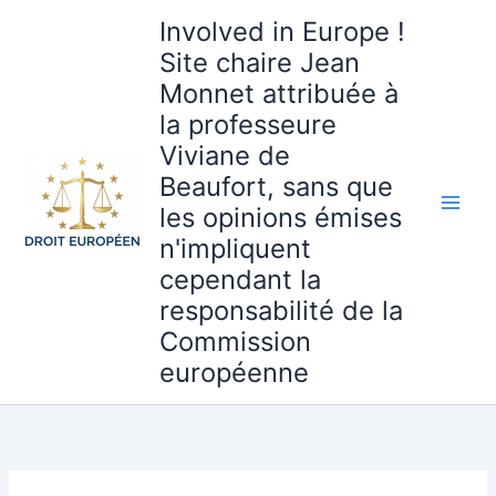
Aller
Involved in Europe !
au
Site chaire Jean
contenu
Monnet attribuée à
la professeure
Viviane de
Beaufort, sans que
les opinions émises
n'impliquent
cependant la
responsabilité de la
Commission
européenne