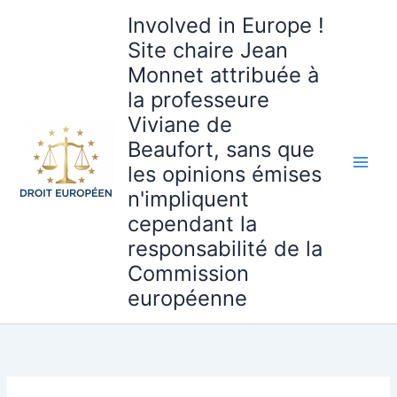
Aller
Involved in Europe !
au
Site chaire Jean
contenu
Monnet attribuée à
la professeure
Viviane de
Beaufort, sans que
les opinions émises
n'impliquent
cependant la
responsabilité de la
Commission
européenne