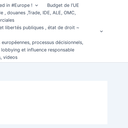
ed in #Europe !
Budget de l’UE
e , douanes ,Trade, IDE, ALE, OMC,
rciales
et libertés publiques , état de droit ~
s européennes, processus décisionnels,
, lobbying et influence responsable
s, videos