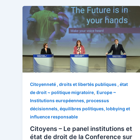
Citoyenneté , droits et libertés publiques , état
,
de droit ~ politique migratoire
Europe ~
Institutions européennes, processus
décisionnels, équilibres politiques, lobbying et
influence responsable
Citoyens – Le panel institutions et
état de droit de la Conference sur