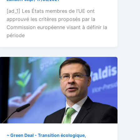
[ad_1] Les États membres de l’UE ont
approuvé les critères proposés par la
Commission européenne visant à définir la
période
~ Green Deal - Transition écologique,