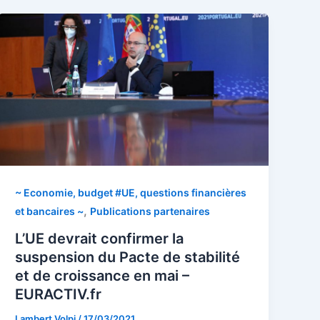
~ Economie, budget #UE, questions financières
,
et bancaires ~
Publications partenaires
L’UE devrait confirmer la
suspension du Pacte de stabilité
et de croissance en mai –
EURACTIV.fr
Lambert Volpi
/
17/03/2021