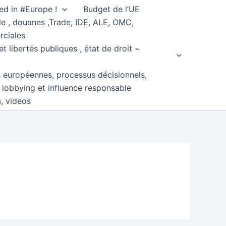
ed in #Europe !
Budget de l’UE
e , douanes ,Trade, IDE, ALE, OMC,
rciales
et libertés publiques , état de droit ~
s européennes, processus décisionnels,
, lobbying et influence responsable
s, videos