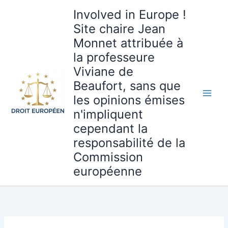
Aller
Involved in Europe !
au
Site chaire Jean
contenu
Monnet attribuée à
la professeure
Viviane de
Beaufort, sans que
les opinions émises
n'impliquent
cependant la
responsabilité de la
Commission
européenne