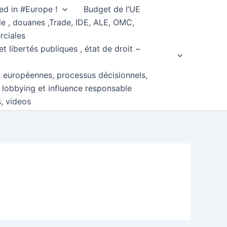
ed in #Europe !
Budget de l’UE
e , douanes ,Trade, IDE, ALE, OMC,
rciales
et libertés publiques , état de droit ~
s européennes, processus décisionnels,
, lobbying et influence responsable
s, videos