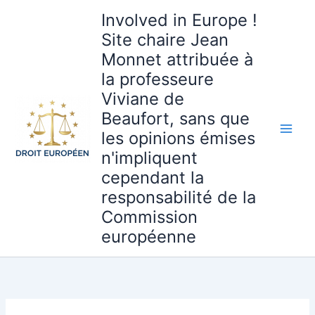
Aller
Involved in Europe !
au
Site chaire Jean
contenu
Monnet attribuée à
la professeure
Viviane de
Beaufort, sans que
les opinions émises
n'impliquent
cependant la
responsabilité de la
Commission
européenne