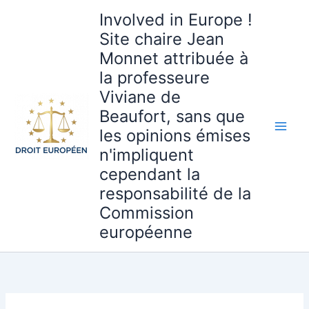
Aller
Involved in Europe !
au
Site chaire Jean
contenu
Monnet attribuée à
la professeure
Viviane de
Beaufort, sans que
les opinions émises
n'impliquent
cependant la
responsabilité de la
Commission
européenne