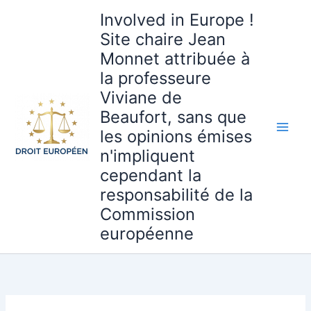
Aller
Involved in Europe !
au
Site chaire Jean
contenu
Monnet attribuée à
la professeure
Viviane de
Beaufort, sans que
les opinions émises
n'impliquent
cependant la
responsabilité de la
Commission
européenne