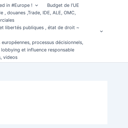
ed in #Europe !
Budget de l’UE
e , douanes ,Trade, IDE, ALE, OMC,
rciales
et libertés publiques , état de droit ~
s européennes, processus décisionnels,
, lobbying et influence responsable
s, videos