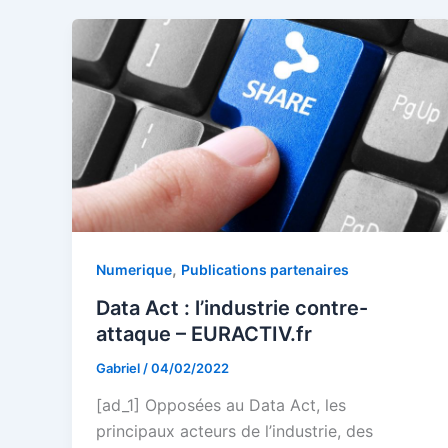
,
Numerique
Publications partenaires
Data Act : l’industrie contre-
attaque – EURACTIV.fr
Gabriel
/
04/02/2022
[ad_1] Opposées au Data Act, les
principaux acteurs de l’industrie, des