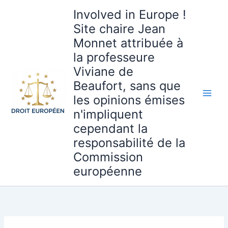
Aller
Involved in Europe !
au
Site chaire Jean
contenu
Monnet attribuée à
la professeure
Viviane de
Beaufort, sans que
les opinions émises
n'impliquent
cependant la
responsabilité de la
Commission
européenne