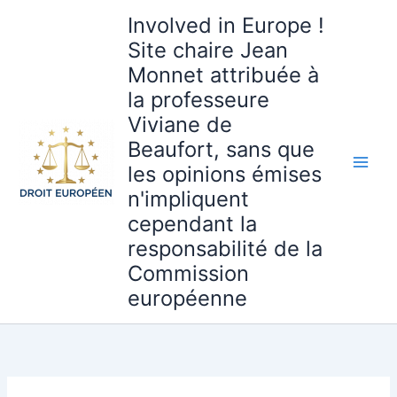
Aller
Involved in Europe !
au
Site chaire Jean
contenu
Monnet attribuée à
la professeure
Viviane de
Beaufort, sans que
les opinions émises
n'impliquent
cependant la
responsabilité de la
Commission
européenne