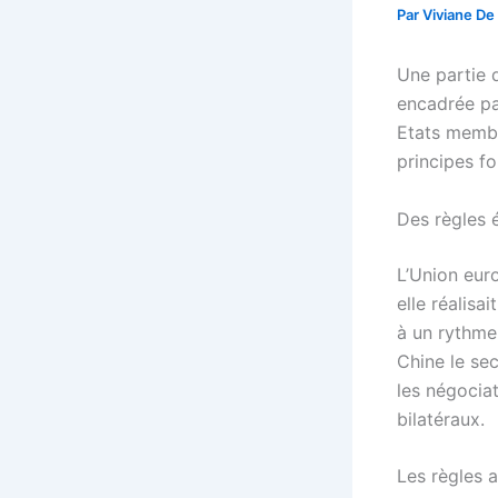
Par
Viviane De
Une partie 
encadrée p
Etats membr
principes f
Des règles 
L’Union eur
elle réalis
à un rythme
Chine le se
les négocia
bilatéraux.
Les règles a