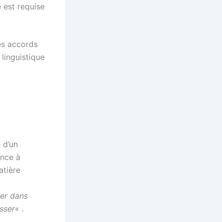
 est requise
es accords
 linguistique
 d’un
ence à
atière
ter dans
esser
« .