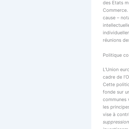
des Etats m
Commerce. M
cause – not
intellectuel
individuelle
réunions de
Politique 
L’Union eu
cadre de l’
Cette politi
fonde sur u
communes vi
les princip
vise à cont
suppression