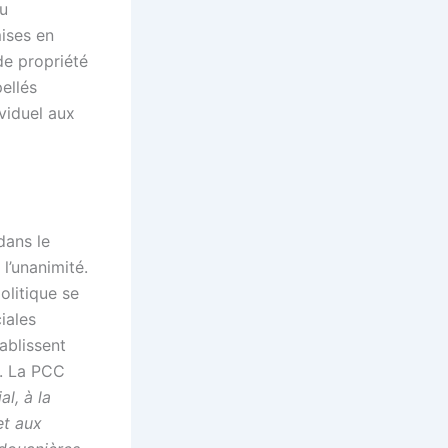
u
ises en
de propriété
ellés
ividuel aux
dans le
l’unanimité.
olitique se
iales
ablissent
t. La PCC
l, à la
et aux