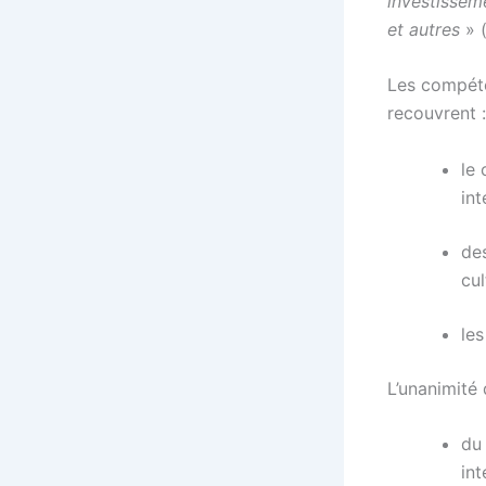
investisseme
et autres
» (
Les compéten
recouvrent :
le
in
des
cul
les
L’unanimité
du
int