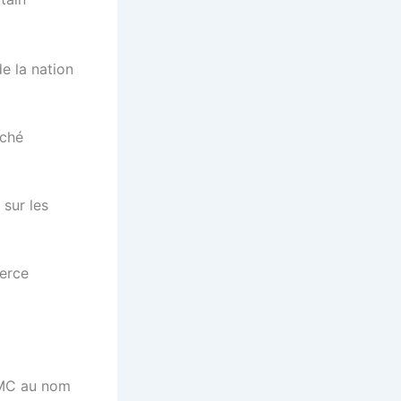
de la nation
rché
 sur les
merce
OMC au nom