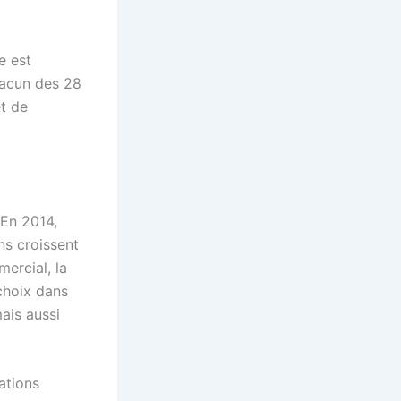
e est
acun des 28
t de
En 2014,
ns croissent
ercial, la
choix dans
ais aussi
ations