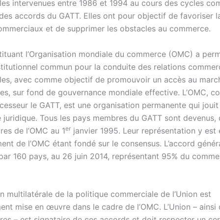
ales intervenues entre 1986 et 1994 au cours des cycles c
 des accords du GATT. Elles ont pour objectif de favoriser l
mmerciaux et de supprimer les obstacles au commerce.
stituant l’Organisation mondiale du commerce (OMC) a perm
stitutionnel commun pour la conduite des relations commer
ales, avec comme objectif de promouvoir un accès au marc
les, sur fond de gouvernance mondiale effective. L’OMC, c
cesseur le GATT, est une organisation permanente qui jouit
é juridique. Tous les pays membres du GATT sont devenus, 
er
res de l’OMC au 1
janvier 1995. Leur représentation y est 
ent de l’OMC étant fondé sur le consensus. L’accord génér
 par 160 pays, au 26 juin 2014, représentant 95% du comme
 multilatérale de la politique commerciale de l’Union est
ment mise en œuvre dans le cadre de l’OMC. L’Union – ainsi 
es – est signataire de ces accords et doit respecter un cer