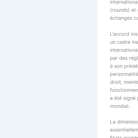
internation
(
rounds
) et
échanges co
L’accord in
un cadre in
internation
par des règ
à son prédé
personnalit
droit, memb
fonctionnem
a été signé
mondial.
La dimension
essentielle
Etats membr