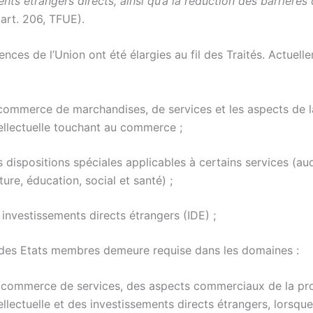
nts étrangers directs, ainsi qu’à la réduction des barrières
art. 206, TFUE).
ces de l’Union ont été élargies au fil des Traités. Actuelle
 commerce de marchandises, de services et les aspects de l
tellectuelle touchant au commerce ;
 dispositions spéciales applicables à certains services (aud
ture, éducation, social et santé) ;
 investissements directs étrangers (IDE) ;
 des Etats membres demeure requise dans les domaines :
 commerce de services, des aspects commerciaux de la pro
ellectuelle et des investissements directs étrangers, lorsque