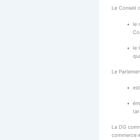
Le Conseil d
le 
Co
le 
qua
Le Parlemen
est
ém
(ar
La DG comme
commerce ex