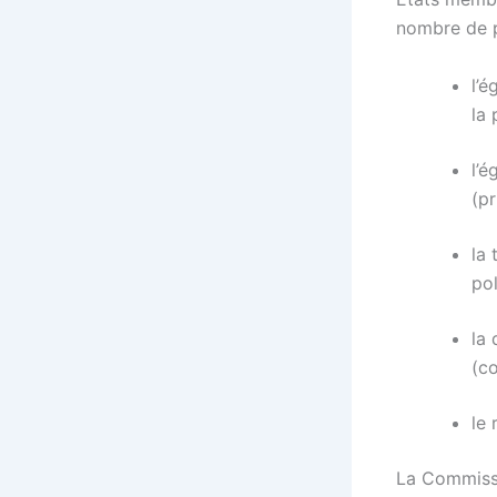
nombre de 
l’é
la 
l’é
(pr
la 
po
la
(c
le
La Commissi