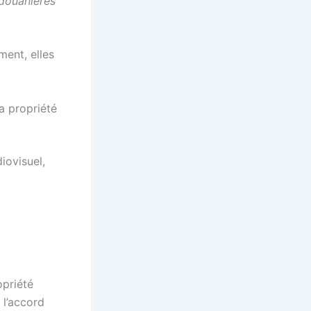
 douanières
ment, elles
a propriété
iovisuel,
priété
 l’accord