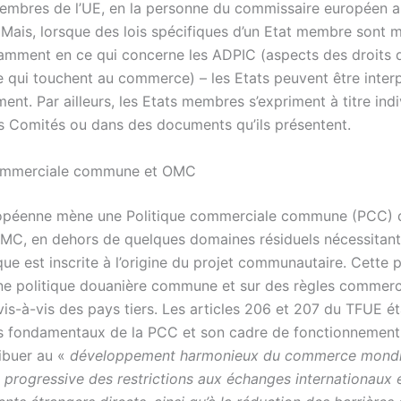
embres de l’UE, en la personne du commissaire européen a
ais, lorsque des lois spécifiques d’un Etat membre sont m
amment en ce qui concerne les ADPIC (aspects des droits 
le qui touchent au commerce) – les Etats peuvent être interp
ment. Par ailleurs, les Etats membres s’expriment à titre ind
s Comités ou dans des documents qu’ils présentent.
commerciale commune et OMC
ropéenne mène une Politique commerciale commune (PCC) 
OMC, en dehors de quelques domaines résiduels nécessitant 
que est inscrite à l’origine du projet communautaire. Cette p
ne politique douanière commune et sur des règles commerc
s-à-vis des pays tiers. Les articles 206 et 207 du TFUE ét
es fondamentaux de la PCC et son cadre de fonctionnemen
ribuer au «
développement harmonieux du commerce mondia
 progressive des restrictions aux échanges internationaux 