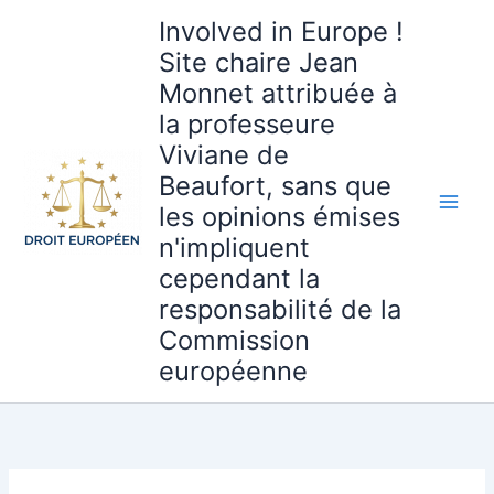
Aller
Involved in Europe !
au
Site chaire Jean
contenu
Monnet attribuée à
la professeure
Viviane de
Beaufort, sans que
les opinions émises
n'impliquent
cependant la
responsabilité de la
Commission
européenne