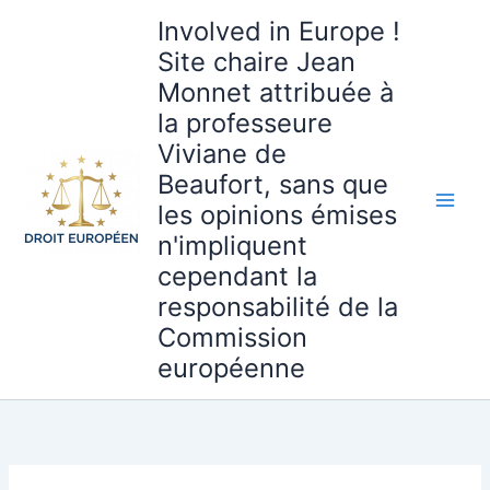
Aller
Involved in Europe !
au
Site chaire Jean
contenu
Monnet attribuée à
la professeure
Viviane de
Beaufort, sans que
les opinions émises
n'impliquent
cependant la
responsabilité de la
Commission
européenne