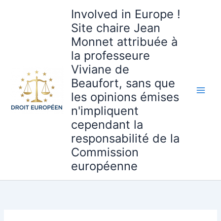
Aller
Involved in Europe !
au
Site chaire Jean
contenu
Monnet attribuée à
la professeure
Viviane de
Beaufort, sans que
les opinions émises
n'impliquent
cependant la
responsabilité de la
Commission
européenne