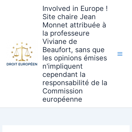
Aller
Involved in Europe !
au
Site chaire Jean
contenu
Monnet attribuée à
la professeure
Viviane de
Beaufort, sans que
les opinions émises
n'impliquent
cependant la
responsabilité de la
Commission
européenne