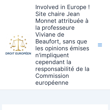
Aller
Involved in Europe !
au
Site chaire Jean
contenu
Monnet attribuée à
la professeure
Viviane de
Beaufort, sans que
les opinions émises
n'impliquent
cependant la
responsabilité de la
Commission
européenne