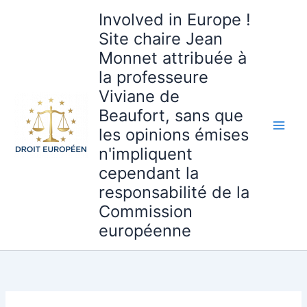
Aller
Involved in Europe !
au
Site chaire Jean
contenu
Monnet attribuée à
la professeure
Viviane de
Beaufort, sans que
les opinions émises
n'impliquent
cependant la
responsabilité de la
Commission
européenne