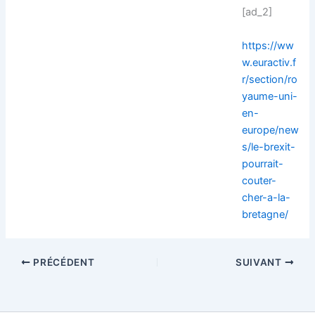
[ad_2]
https://ww
w.euractiv.f
r/section/ro
yaume-uni-
en-
europe/new
s/le-brexit-
pourrait-
couter-
cher-a-la-
bretagne/
PRÉCÉDENT
SUIVANT