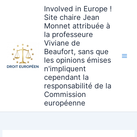
Aller
Involved in Europe !
au
Site chaire Jean
contenu
Monnet attribuée à
la professeure
Viviane de
Beaufort, sans que
les opinions émises
n'impliquent
cependant la
responsabilité de la
Commission
européenne