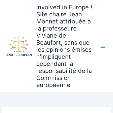
Aller
Involved in Europe !
au
Site chaire Jean
contenu
Monnet attribuée à
la professeure
Viviane de
Beaufort, sans que
les opinions émises
n'impliquent
cependant la
responsabilité de la
Commission
européenne