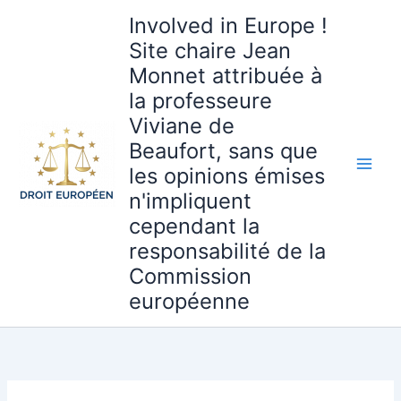
Aller
Involved in Europe !
au
Site chaire Jean
contenu
Monnet attribuée à
la professeure
Viviane de
Beaufort, sans que
les opinions émises
n'impliquent
cependant la
responsabilité de la
Commission
européenne