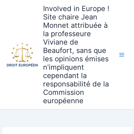
Aller
Involved in Europe !
au
Site chaire Jean
contenu
Monnet attribuée à
la professeure
Viviane de
Beaufort, sans que
les opinions émises
n'impliquent
cependant la
responsabilité de la
Commission
européenne