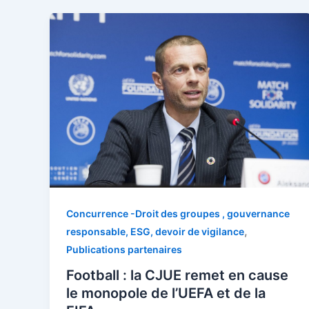
Concurrence -Droit des groupes , gouvernance
,
responsable, ESG, devoir de vigilance
Publications partenaires
Football : la CJUE remet en cause
le monopole de l’UEFA et de la