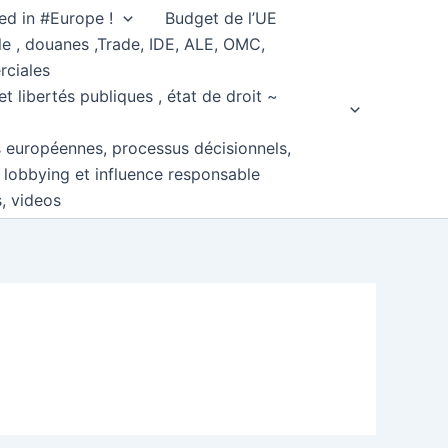
ed in #Europe !
Budget de l’UE
e , douanes ,Trade, IDE, ALE, OMC,
rciales
et libertés publiques , état de droit ~
s européennes, processus décisionnels,
, lobbying et influence responsable
s, videos