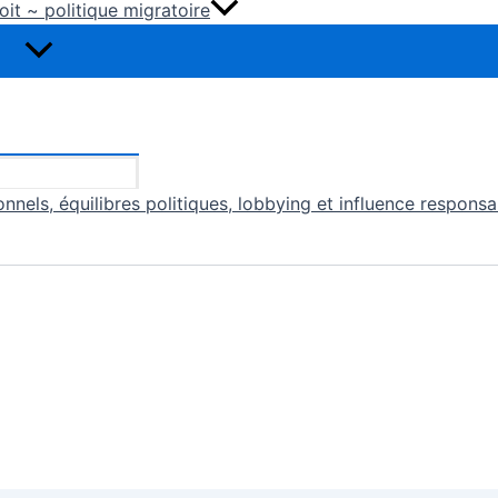
oit ~ politique migratoire
nnels, équilibres politiques, lobbying et influence responsa