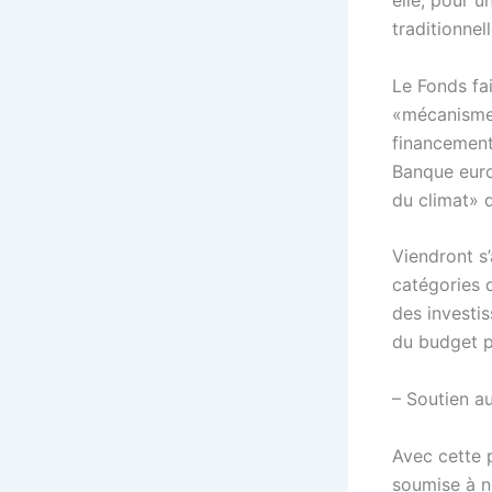
elle, pour u
traditionne
Le Fonds fa
«mécanisme 
financement
Banque euro
du climat» d
Viendront s’
catégories d
des investi
du budget p
– Soutien au
Avec cette p
soumise à n