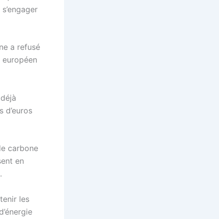
à s’engager
ne a refusé
et européen
 déjà
ds d’euros
de carbone
sent en
.
tenir les
d’énergie