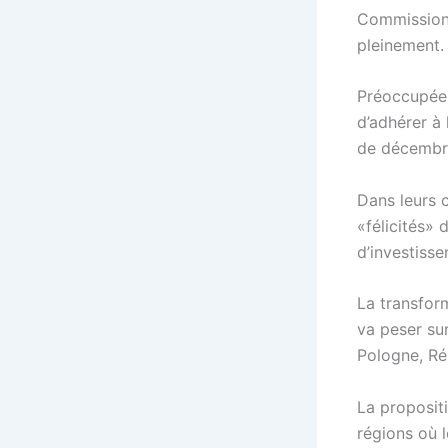
Commission 
pleinement.
Préoccupée 
d’adhérer à 
de décembr
Dans leurs c
«félicités» 
d’investisse
La transfor
va peser su
Pologne, Ré
La propositi
régions où l