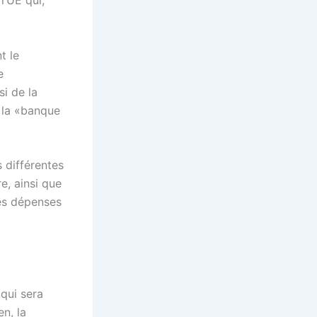
l’UE qui,
t le
e
i de la
 la «banque
 différentes
e, ainsi que
es dépenses
 qui sera
n, la