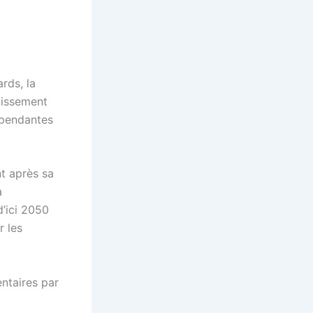
rds, la
tissement
épendantes
t après sa
a
d’ici 2050
r les
ntaires par