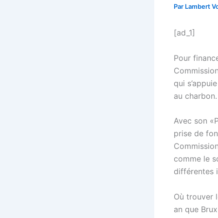
Par
Lambert Vo
[ad_1]
Pour finance
Commission 
qui s’appui
au charbon.
Avec son «P
prise de fon
Commission. 
comme le sou
différentes 
Où trouver 
an que Brux