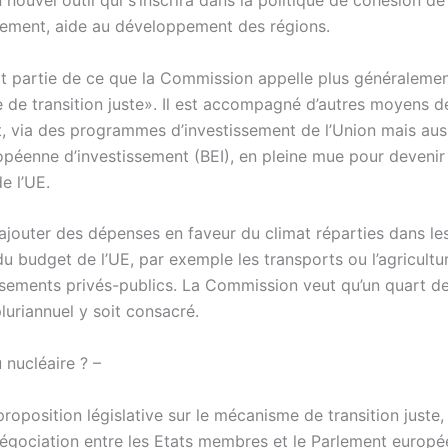
n nouvel outil qui s’inscrira dans la politique de cohésion de 
llement, aide au développement des régions.
it partie de ce que la Commission appelle plus généralemen
de transition juste». Il est accompagné d’autres moyens d
, via des programmes d’investissement de l’Union mais auss
péenne d’investissement (BEI), en pleine mue pour devenir
e l’UE.
ajouter des dépenses en faveur du climat réparties dans les
u budget de l’UE, par exemple les transports ou l’agricultur
ssements privés-publics. La Commission veut qu’un quart d
luriannuel y soit consacré.
 nucléaire ? –
roposition législative sur le mécanisme de transition juste,
égociation entre les Etats membres et le Parlement europée