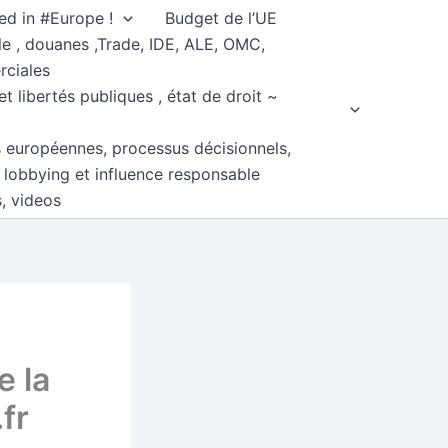
ed in #Europe !
Budget de l’UE
e , douanes ,Trade, IDE, ALE, OMC,
rciales
et libertés publiques , état de droit ~
s européennes, processus décisionnels,
, lobbying et influence responsable
s, videos
e la
fr