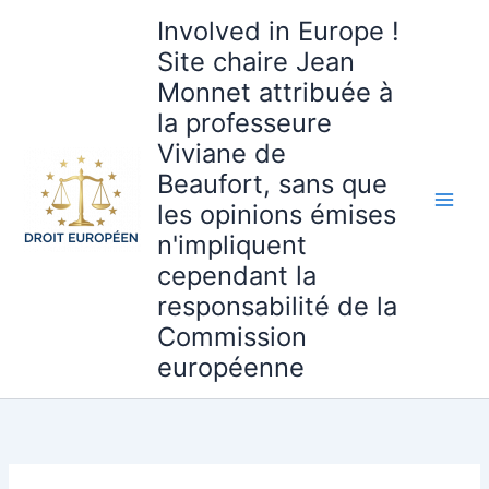
Aller
Involved in Europe !
au
Site chaire Jean
contenu
Monnet attribuée à
la professeure
Viviane de
Beaufort, sans que
les opinions émises
n'impliquent
cependant la
responsabilité de la
Commission
européenne