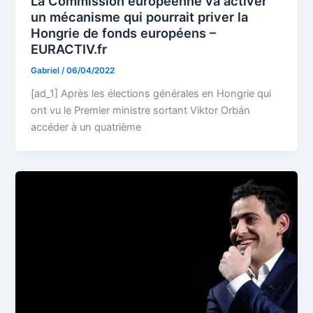
La Commission européenne va activer
un mécanisme qui pourrait priver la
Hongrie de fonds européens –
EURACTIV.fr
Gabriel
/
06/04/2022
[ad_1] Après les élections générales en Hongrie qui
ont vu le Premier ministre sortant Viktor Orbán
accéder à un quatrième