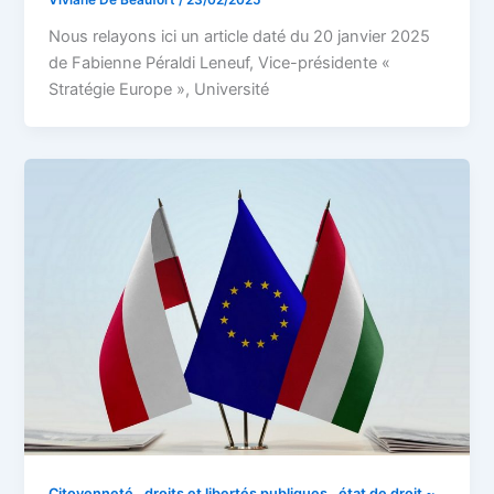
Viviane De Beaufort
/
23/02/2025
Nous relayons ici un article daté du 20 janvier 2025
de Fabienne Péraldi Leneuf, Vice-présidente «
Stratégie Europe », Université
Citoyenneté , droits et libertés publiques , état de droit ~