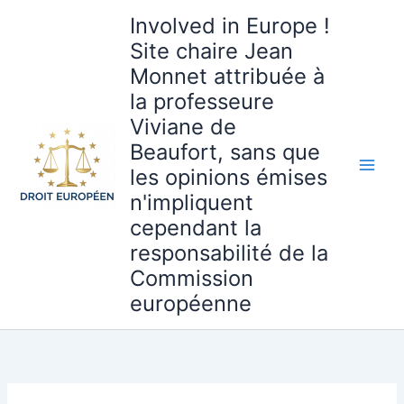
Aller
Involved in Europe !
au
Site chaire Jean
contenu
Monnet attribuée à
la professeure
Viviane de
Beaufort, sans que
les opinions émises
n'impliquent
cependant la
responsabilité de la
Commission
européenne