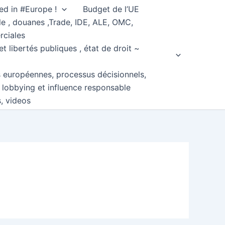
ed in #Europe !
Budget de l’UE
e , douanes ,Trade, IDE, ALE, OMC,
rciales
et libertés publiques , état de droit ~
s européennes, processus décisionnels,
, lobbying et influence responsable
s, videos