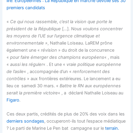
lire: Européennes : La République en marche dévoile ses 30
premiers candidats
«
Ce qui nous rassemble, c’est la vision que porte le
président de la République
[…].
Nous voulons concentrer
les moyens de l’UE sur l’urgence climatique et
environnementale »
, Nathalie Loiseau. LaREM prône
également une «
révision
» du droit de la concurrence
«
pour faire émerger des champions européens
« , mais
«
aussi les réguler
« . Et une «
vraie politique européenne
de l’asile
« , accompagnée d’un «
renforcement des
contrôles
» aux frontières extérieures. Le lancement a eu
lieu ce samedi 30 mars. «
Battre le RN aux européennes
serait la première victoire
« , a déclaré Nathalie Loiseau au
Figaro
.
Ces deux partis, crédités de plus de 20% des voix dans les
derniers sondages
, occuperont-ils tout l’espace médiatique
? Le parti de Marine Le Pen bat campagne sur le
terrain.