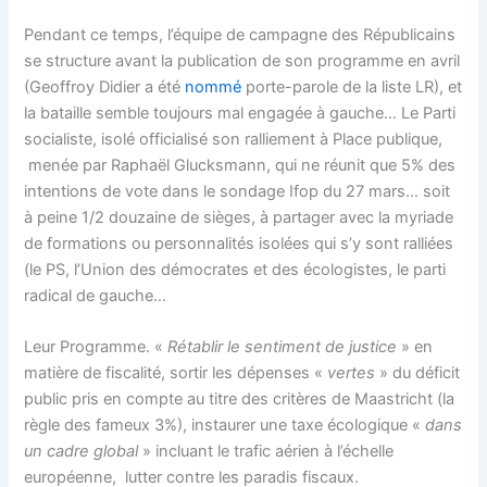
Pendant ce temps, l’équipe de campagne des Républicains
se structure avant la publication de son programme en avril
(Geoffroy Didier a été
nommé
porte-parole de la liste LR), et
la bataille semble toujours mal engagée à gauche… Le Parti
socialiste, isolé officialisé son ralliement à Place publique,
menée par Raphaël Glucksmann, qui ne réunit que 5% des
intentions de vote dans le sondage Ifop du 27 mars… soit
à peine 1/2 douzaine de sièges, à partager avec la myriade
de formations ou personnalités isolées qui s’y sont ralliées
(le PS, l’Union des démocrates et des écologistes, le parti
radical de gauche…
Leur Programme. «
Rétablir le sentiment de justice
» en
matière de fiscalité, sortir les dépenses «
vertes
» du déficit
public pris en compte au titre des critères de Maastricht (la
règle des fameux 3%), instaurer une taxe écologique «
dans
un cadre global
» incluant le trafic aérien à l’échelle
européenne, lutter contre les paradis fiscaux.