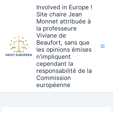
Aller
Involved in Europe !
au
Site chaire Jean
contenu
Monnet attribuée à
la professeure
Viviane de
Beaufort, sans que
les opinions émises
n'impliquent
cependant la
responsabilité de la
Commission
européenne