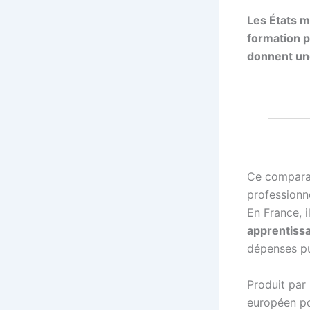
Les États m
formation p
donnent une
Ce comparat
professionne
En France, i
apprentiss
dépenses pu
Produit par
européen po