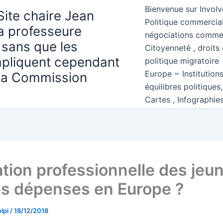
Bienvenue sur Involv
Site chaire Jean
Politique commercial
la professeure
négociations comme
 sans que les
Citoyenneté , droits 
mpliquent cependant
politique migratoire
Europe ~ Institution
 la Commission
équilibres politiques
Cartes , Infographie
tion professionnelle des jeun
es dépenses en Europe ?
lpi
/
18/12/2018