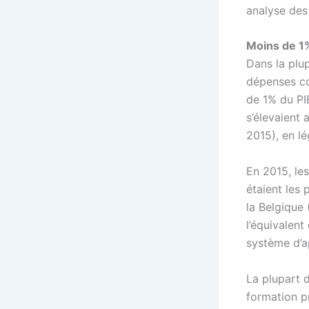
analyse des
Moins de 1
Dans la plu
dépenses co
de 1% du PI
s’élevaient
2015), en l
En 2015, le
étaient les 
la Belgique 
l’équivalent
système d’ap
La plupart d
formation pr