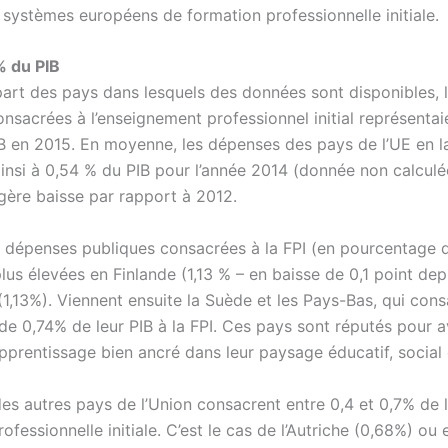
 systèmes européens de formation professionnelle initiale.
% du PIB
part des pays dans lesquels des données sont disponibles, 
nsacrées à l’enseignement professionnel initial représenta
B en 2015. En moyenne, les dépenses des pays de l’UE en l
 ainsi à 0,54 % du PIB pour l’année 2014 (donnée non calcul
égère baisse par rapport à 2012.
s dépenses publiques consacrées à la FPI (en pourcentage 
plus élevées en Finlande (1,13 % – en baisse de 0,1 point dep
(1,13%). Viennent ensuite la Suède et les Pays-Bas, qui con
 de 0,74% de leur PIB à la FPI. Ces pays sont réputés pour a
prentissage bien ancré dans leur paysage éducatif, social e
es autres pays de l’Union consacrent entre 0,4 et 0,7% de l
ofessionnelle initiale. C’est le cas de l’Autriche (0,68%) ou