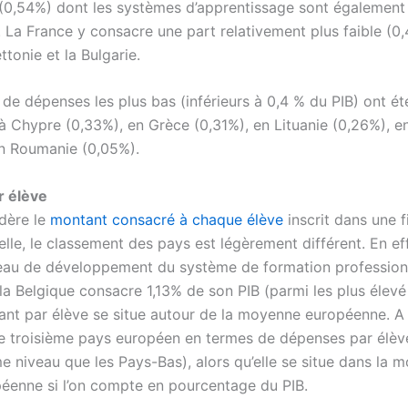
 (0,54%) dont les systèmes d’apprentissage sont également
 La France y consacre une part relativement plus faible (0,
ttonie et la Bulgarie.
de dépenses les plus bas (inférieurs à 0,4 % du PIB) ont ét
à Chypre (0,33%), en Grèce (0,31%), en Lituanie (0,26%), en
en Roumanie (0,05%).
r élève
idère le
montant consacré à chaque élève
inscrit dans une fi
lle, le classement des pays est légèrement différent. En effe
veau de développement du système de formation professionn
la Belgique consacre 1,13% de son PIB (parmi les plus élevé
ant par élève se situe autour de la moyenne européenne. A l
le troisième pays européen en termes de dépenses par élève
e niveau que les Pays-Bas), alors qu’elle se situe dans la 
éenne si l’on compte en pourcentage du PIB.