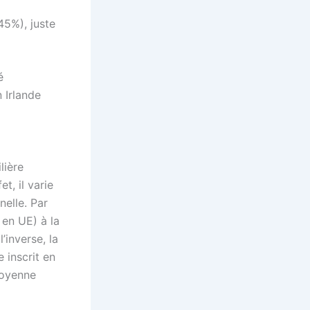
45%), juste
é
 Irlande
lière
t, il varie
elle. Par
 en UE) à la
’inverse, la
 inscrit en
moyenne