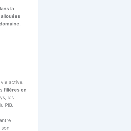
ans la
 allouées
 domaine.
n
 vie active.
es
filières en
ys, les
u PIB.
entre
r son