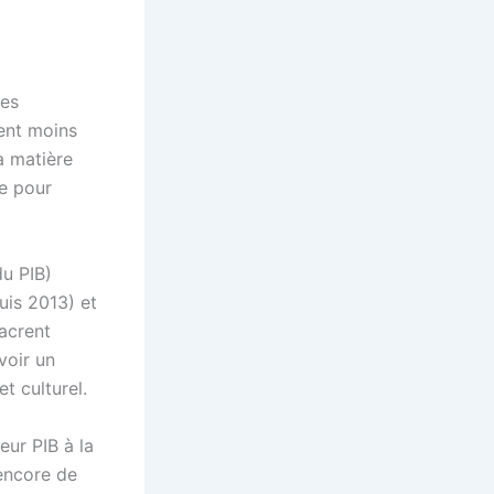
les
ient moins
a matière
ée pour
du PIB)
uis 2013) et
sacrent
voir un
t culturel.
eur PIB à la
 encore de