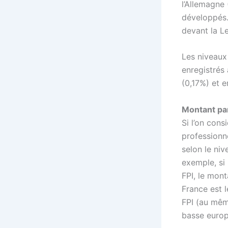
l’Allemagne
développés.
devant la Le
Les niveaux 
enregistrés 
(0,17%) et 
Montant pa
Si l’on cons
professionne
selon le ni
exemple, si 
FPI, le mont
France est 
FPI (au mêm
basse europ