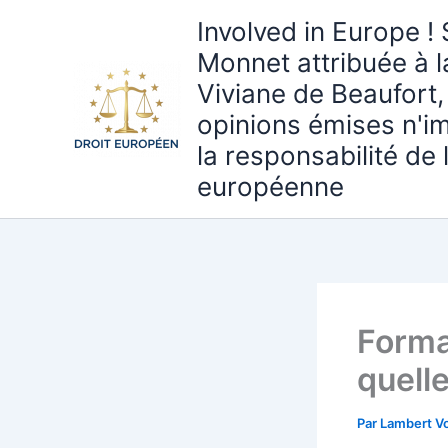
Aller
Involved in Europe ! 
au
Monnet attribuée à 
contenu
Viviane de Beaufort,
opinions émises n'i
la responsabilité de
européenne
Forma
quell
Par
Lambert Vo