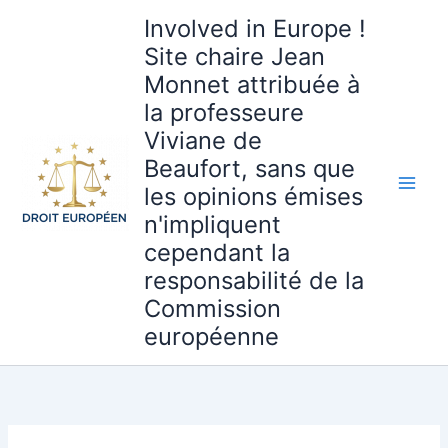
Aller
Involved in Europe !
au
Site chaire Jean
contenu
Monnet attribuée à
la professeure
Viviane de
Beaufort, sans que
les opinions émises
n'impliquent
cependant la
responsabilité de la
Commission
européenne