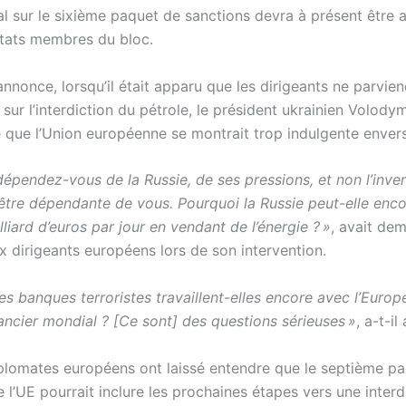
nal sur le sixième paquet de sanctions devra à présent être
États membres du bloc.
annonce, lorsqu’il était apparu que les dirigeants ne parvie
sur l’interdiction du pétrole, le président ukrainien Volod
é que l’Union européenne se montrait trop indulgente enve
dépendez-vous de la Russie, de ses pressions, et non l’inver
 être dépendante de vous. Pourquoi la Russie peut-elle enc
lliard d’euros par jour en vendant de l’énergie ? »
, avait de
x dirigeants européens lors de son intervention.
es banques terroristes travaillent-elles encore avec l’Europe
ancier mondial ? [Ce sont] des questions sérieuses »
, a-t-il
iplomates européens ont laissé entendre que le septième p
 l’UE pourrait inclure les prochaines étapes vers une interd