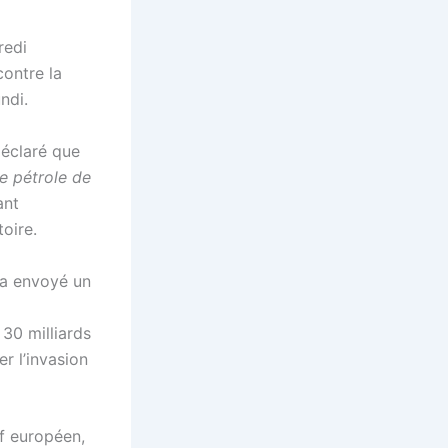
redi
contre la
ndi.
déclaré que
e pétrole de
ant
toire.
 a envoyé un
 30 milliards
r l’invasion
if européen,