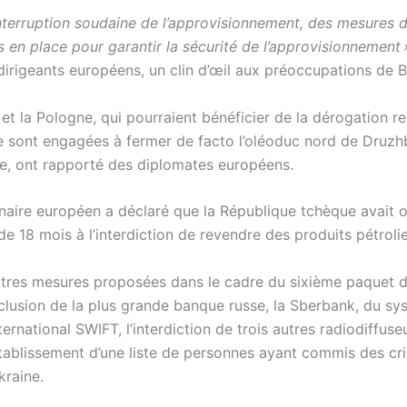
interruption soudaine de l’approvisionnement, des mesures 
 en place pour garantir la sécurité de l’approvisionnement 
 dirigeants européens, un clin d’œil aux préoccupations de 
et la Pologne, qui pourraient bénéficier de la dérogation re
e sont engagées à fermer de facto l’oléoduc nord de Druzhba
née, ont rapporté des diplomates européens.
naire européen a déclaré que la République tchèque avait 
e 18 mois à l’interdiction de revendre des produits pétrolie
utres mesures proposées dans le cadre du sixième paquet d
exclusion de la plus grande banque russe, la Sberbank, du s
ernational SWIFT, l’interdiction de trois autres radiodiffuse
’établissement d’une liste de personnes ayant commis des c
kraine.