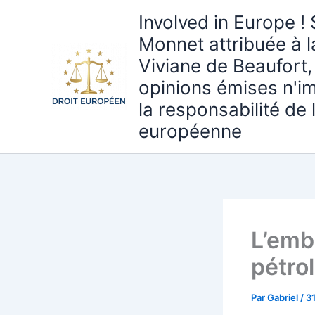
Aller
Involved in Europe ! 
au
Monnet attribuée à 
contenu
Viviane de Beaufort,
opinions émises n'i
la responsabilité de
européenne
L’emb
pétro
Par
Gabriel
/
3