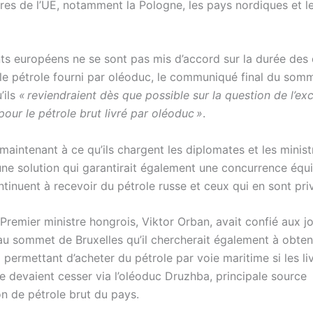
es de l’UE, notamment la Pologne, les pays nordiques et le
nts européens ne se sont pas mis d’accord sur la durée des
le pétrole fourni par oléoduc, le communiqué final du som
’ils
« reviendraient dès que possible sur la question de l’ex
our le pétrole brut livré par oléoduc »
.
maintenant à ce qu’ils chargent les diplomates et les minist
une solution qui garantirait également une concurrence équi
tinuent à recevoir du pétrole russe et ceux qui en sont pri
 Premier ministre hongrois, Viktor Orban, avait confié aux jo
 au sommet de Bruxelles qu’il chercherait également à obten
i permettant d’acheter du pétrole par voie maritime si les li
e devaient cesser via l’oléoduc Druzhba, principale source
on de pétrole brut du pays.