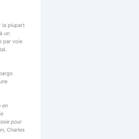
 la plupart
 à un
e par voie
al.
mbargo
 une
e en
de
ssie pour
en, Charles