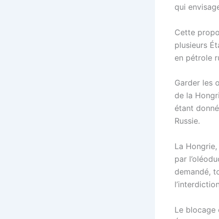
qui envisage
Cette propo
plusieurs É
en pétrole 
Garder les 
de la Hongri
étant donné
Russie.
La Hongrie,
par l’oléodu
demandé, to
l’interdicti
Le blocage 