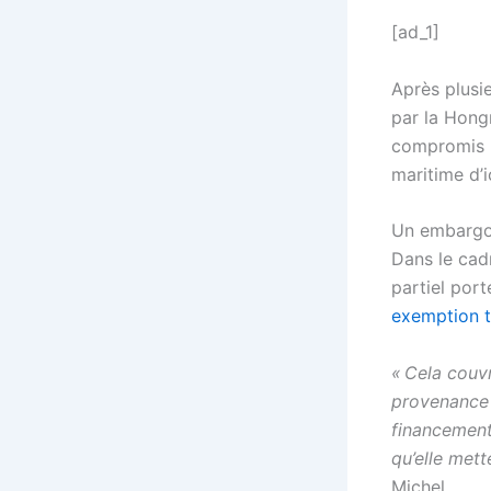
[ad_1]
Après plusi
par la Hongr
compromis po
maritime d’i
Un embargo 
Dans le cad
partiel port
exemption t
« Cela couv
provenance 
financement
qu’elle mett
Michel.