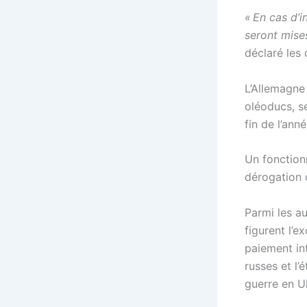
« En cas d’
seront mises
déclaré les
L’Allemagne 
oléoducs, s
fin de l’an
Un fonction
dérogation d
Parmi les a
figurent l’
paiement int
russes et l
guerre en U