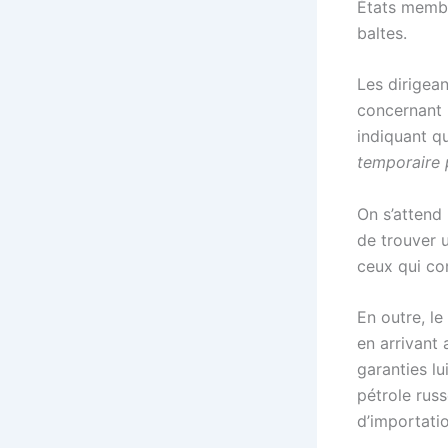
États membr
baltes.
Les dirigea
concernant 
indiquant qu
temporaire p
On s’attend 
de trouver 
ceux qui con
En outre, le
en arrivant
garanties lu
pétrole russ
d’importati