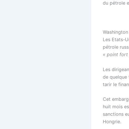
du pétrole e
Washington 
Les Etats-U
pétrole rus
« point fort
Les dirigean
de quelque 9
tarir le fi
Cet embargo 
huit mois e
sanctions eu
Hongrie.