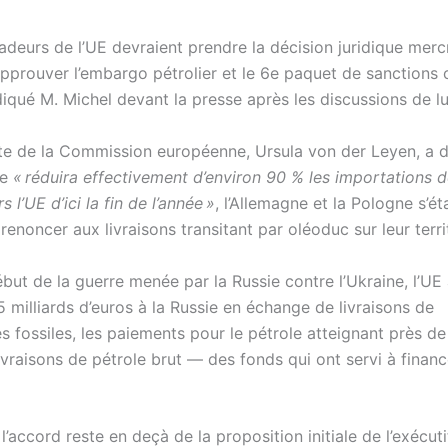
deurs de l’UE devraient prendre la décision juridique merc
’approuver l’embargo pétrolier et le 6e paquet de sanctions 
diqué M. Michel devant la presse après les discussions de lu
te de la Commission européenne, Ursula von der Leyen, a 
re
« réduira effectivement d’environ 90 % les importations d
s l’UE d’ici la fin de l’année »
, l’Allemagne et la Pologne s’ét
enoncer aux livraisons transitant par oléoduc sur leur terri
ébut de la guerre menée par la Russie contre l’Ukraine, l’UE
5 milliards d’euros à la Russie en échange de livraisons de
 fossiles, les paiements pour le pétrole atteignant près de
ivraisons de pétrole brut — des fonds qui ont servi à finance
’accord reste en deçà de la proposition initiale de l’exécut