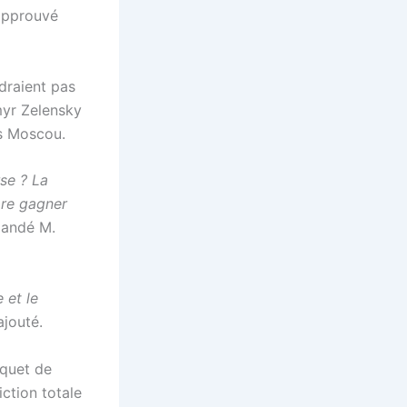
 approuvé
ndraient pas
ymyr Zelensky
rs Moscou.
se ? La
ore gagner
mandé M.
 et le
 ajouté.
aquet de
iction totale