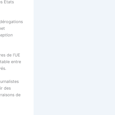
s États
 dérogations
met
ception
res de l’UE
table entre
vés.
urnalistes
ir des
vraisons de