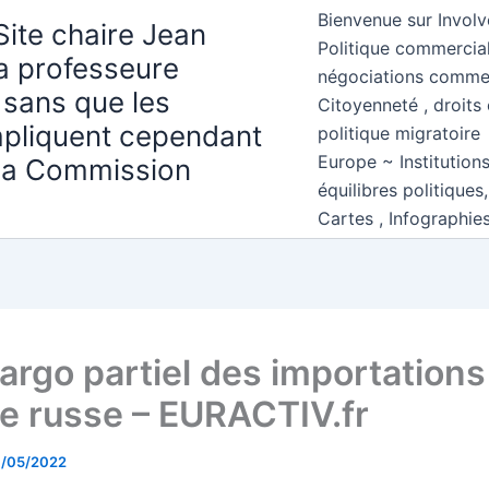
Bienvenue sur Involv
Site chaire Jean
Politique commercial
la professeure
négociations comme
 sans que les
Citoyenneté , droits 
mpliquent cependant
politique migratoire
Europe ~ Institution
 la Commission
équilibres politiques
Cartes , Infographie
argo partiel des importations
le russe – EURACTIV.fr
1/05/2022