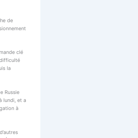
che de
isionnement
emande clé
ifficulté
is la
de Russie
 lundi, et a
gation à
d’autres