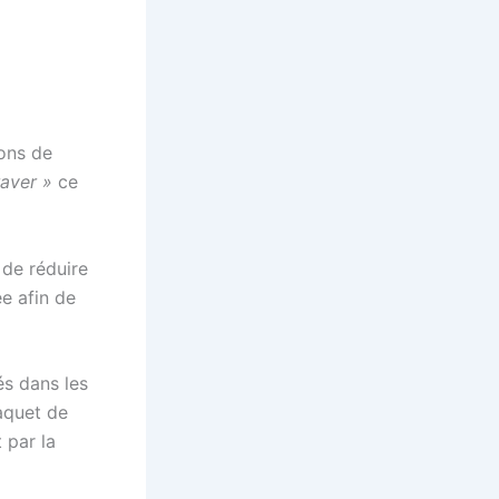
ions de
raver »
ce
 de réduire
ée afin de
és dans les
aquet de
 par la