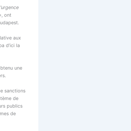
d’urgence
»
, ont
Budapest.
lative aux
 d’ici la
obtenu une
rs.
e sanctions
ystème de
urs publics
rimes de