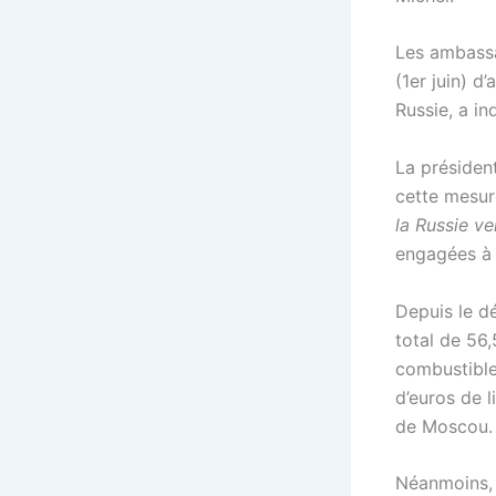
Les ambassa
(1er juin) d
Russie, a in
La présiden
cette mesu
la Russie ver
engagées à r
Depuis le d
total de 56,
combustibles
d’euros de l
de Moscou.
Néanmoins, l