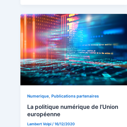
,
Numerique
Publications partenaires
La politique numérique de l’Union
européenne
Lambert Volpi
/
16/12/2020