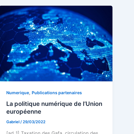
,
Numerique
Publications partenaires
La politique numérique de l’Union
européenne
Gabriel
/
29/03/2022
[ad_1] Taxation des Gafa, circulation des