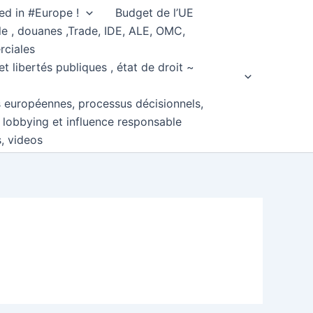
ed in #Europe !
Budget de l’UE
e , douanes ,Trade, IDE, ALE, OMC,
rciales
et libertés publiques , état de droit ~
s européennes, processus décisionnels,
, lobbying et influence responsable
s, videos