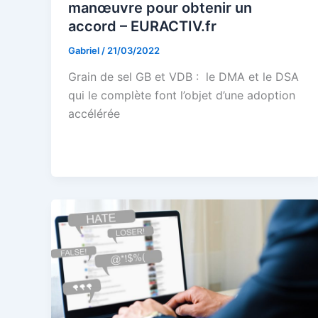
manœuvre pour obtenir un
accord – EURACTIV.fr
Gabriel
/
21/03/2022
Grain de sel GB et VDB : le DMA et le DSA
qui le complète font l’objet d’une adoption
accélérée