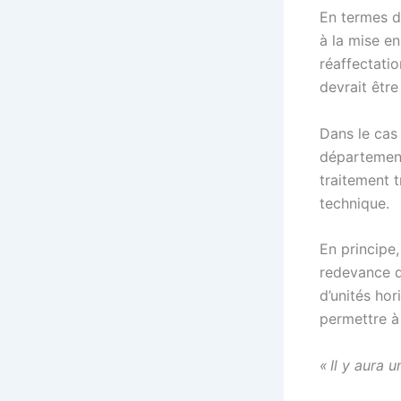
En termes d
à la mise e
réaffectati
devrait être
Dans le cas
département
traitement t
technique.
En principe
redevance d
d’unités hor
permettre à
« Il y aura 