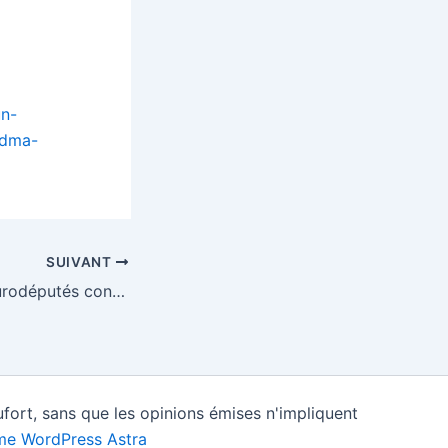
un-
-dma-
SUIVANT
Label « vert » : eurodéputés contre le gaz et le nucléaire – EURACTIV.fr
fort, sans que les opinions émises n'impliquent
e WordPress Astra