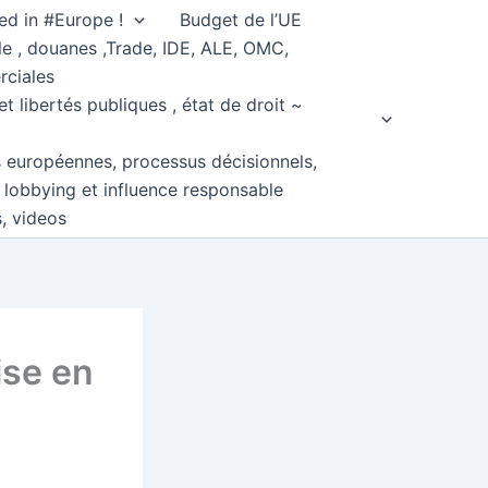
ed in #Europe !
Budget de l’UE
e , douanes ,Trade, IDE, ALE, OMC,
rciales
et libertés publiques , état de droit ~
s européennes, processus décisionnels,
, lobbying et influence responsable
s, videos
ise en