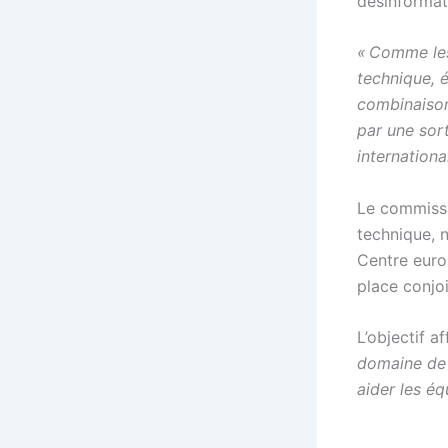
désinformat
« Comme les
technique, 
combinaison,
par une sor
internationa
Le commissa
technique, 
Centre euro
place conjo
L’objectif af
domaine de 
aider les é