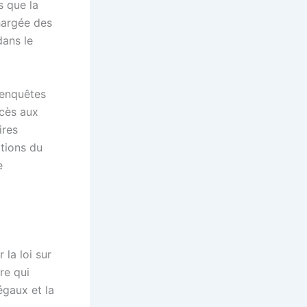
s que la
hargée des
dans le
 enquêtes
ccès aux
ires
tions du
e
la loi sur
re qui
égaux et la