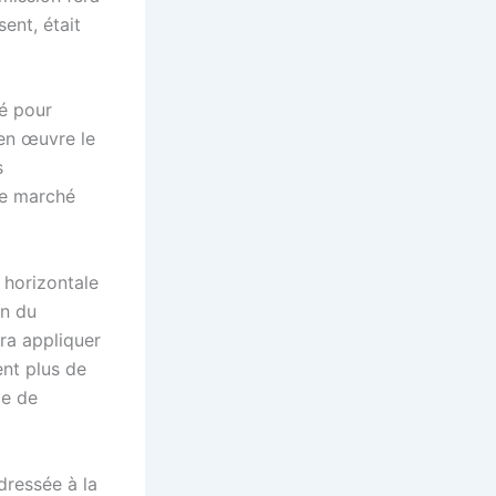
sent, était
té pour
 en œuvre le
s
le marché
 horizontale
on du
ra appliquer
ent plus de
ce de
ressée à la