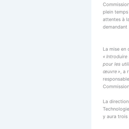
Commission 
plein temps
attentes à 
demandant 
La mise en 
« Introduir
pour les uti
œuvre »
, a
responsable 
Commission
La directio
Technologie 
y aura troi