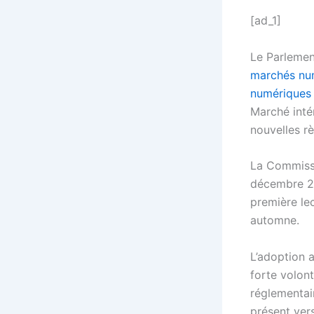
[ad_1]
Le Parlement
marchés nu
numériques 
Marché inté
nouvelles r
La Commissi
décembre 20
première le
automne.
L’adoption 
forte volon
réglementair
présent ver