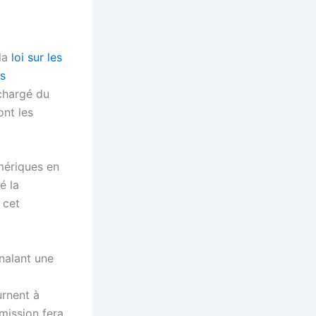
 la
loi sur les
es
chargé du
nt les
mériques en
é la
 cet
nalant une
urnent à
mission fera