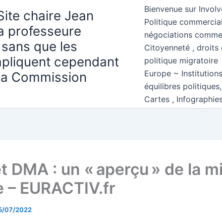
Bienvenue sur Involv
Site chaire Jean
Politique commercial
la professeure
négociations comme
 sans que les
Citoyenneté , droits 
mpliquent cependant
politique migratoire
Europe ~ Institution
 la Commission
équilibres politiques
Cartes , Infographie
t DMA : un « aperçu » de la m
 – EURACTIV.fr
5/07/2022