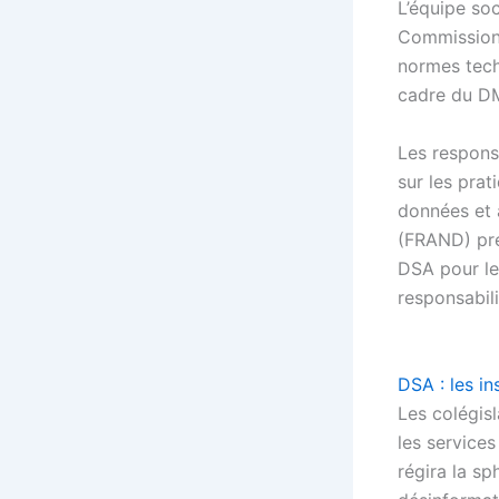
L’équipe soc
Commission 
normes tech
cadre du D
Les respons
sur les pra
données et 
(FRAND) pré
DSA pour le
responsabili
DSA : les in
Les colégisl
les service
régira la sp