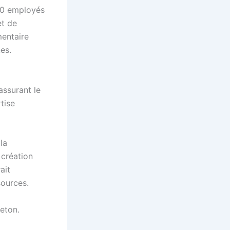
00 employés
et de
mentaire
es.
assurant le
tise
la
 création
ait
sources.
reton.