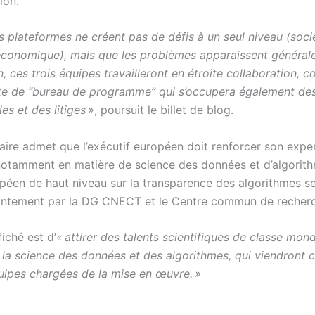
ion.
 plateformes ne créent pas de défis à un seul niveau (socié
économique), mais que les problèmes apparaissent général
 ces trois équipes travailleront en étroite collaboration, 
te de “bureau de programme” qui s’occupera également de
les et des litiges »
, poursuit le billet de blog.
ire admet que l’exécutif européen doit renforcer son exper
notamment en matière de science des données et d’algorit
péen de haut niveau sur la transparence des algorithmes s
intement par la DG CNECT et le Centre commun de recher
fiché est d’
« attirer des talents scientifiques de classe mond
la science des données et des algorithmes, qui viendront 
quipes chargées de la mise en œuvre. »