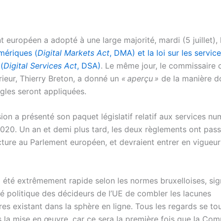
 européen a adopté à une large majorité, mardi (5 juillet),
mériques (
Digital Markets Act
, DMA) et la loi sur les servic
(
Digital Services Act
, DSA)
. Le même jour, le commissaire 
rieur, Thierry Breton, a donné un
« aperçu »
de la manière do
ègles seront appliquées.
on a présenté son paquet législatif relatif aux services nu
20. Un an et demi plus tard, les deux règlements ont pass
cture au Parlement européen, et devraient entrer en vigueur
a été extrêmement rapide selon les normes bruxelloises, sig
té politique des décideurs de l’UE de combler les lacunes
es existant dans la sphère en ligne. Tous les regards se to
s la mise en œuvre, car ce sera la première fois que la Com