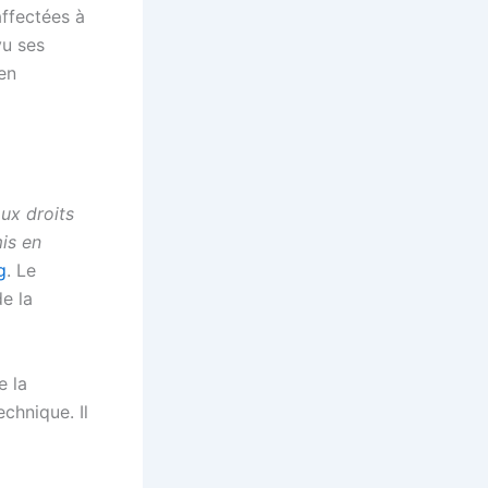
ffectées à
vu ses
en
ux droits
mis en
g
. Le
de la
e la
chnique. Il