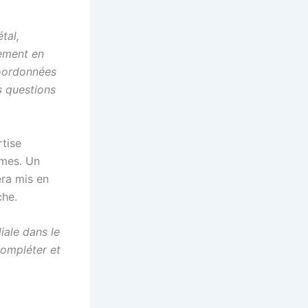
tal,
ement en
coordonnées
s questions
tise
hmes. Un
era mis en
che.
iale dans le
compléter et