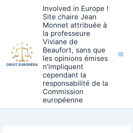
Aller
Involved in Europe !
au
Site chaire Jean
contenu
Monnet attribuée à
la professeure
Viviane de
Beaufort, sans que
les opinions émises
n'impliquent
cependant la
responsabilité de la
Commission
européenne