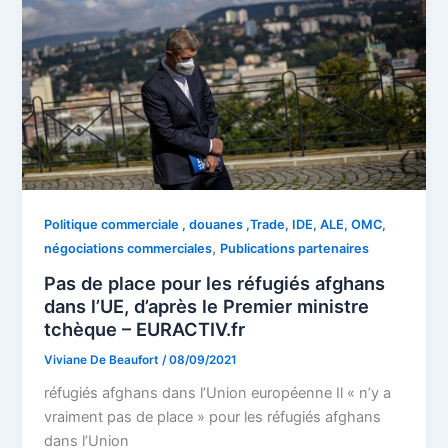
Politique commerciale , douanes ,Trade, IDE, ALE, OMC,
,
négociations commerciales
Publications partenaires
Pas de place pour les réfugiés afghans
dans l’UE, d’après le Premier ministre
tchèque – EURACTIV.fr
Viviane De Beaufort
/
08/09/2021
réfugiés afghans dans l’Union européenne Il « n’y a
vraiment pas de place » pour les réfugiés afghans
dans l’Union