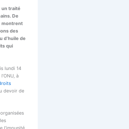
 un traité
mains. De
e montrent
tions des
u d’huile de
ts qui
is lundi 14
 l’ONU, à
droits
u devoir de
 organisées
les
e l’impunité