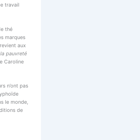
e travail
de thé
les marques
revient aux
la pauvreté
re Caroline
urs n’ont pas
typhoïde
ns le monde,
ditions de