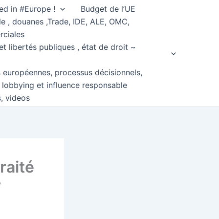
ed in #Europe !
Budget de l’UE
e , douanes ,Trade, IDE, ALE, OMC,
rciales
et libertés publiques , état de droit ~
s européennes, processus décisionnels,
, lobbying et influence responsable
s, videos
raité
r