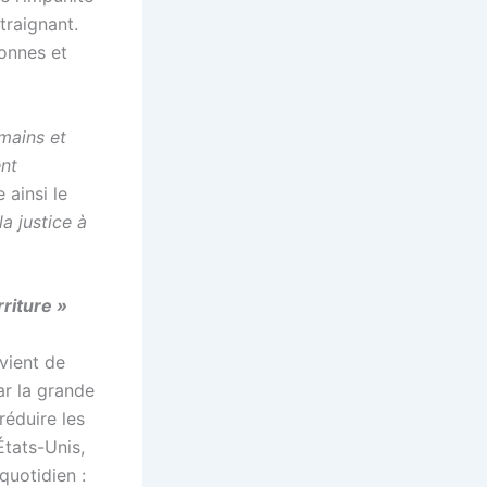
traignant.
onnes et
umains et
ent
ainsi le
la justice à
rriture »
 vient de
ar la grande
réduire les
États-Unis,
quotidien :