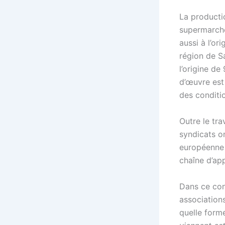
La producti
supermarché
aussi à l’or
région de Sa
l’origine d
d’œuvre est
des conditio
Outre le tr
syndicats o
européenne s
chaîne d’ap
Dans ce con
associations
quelle forme