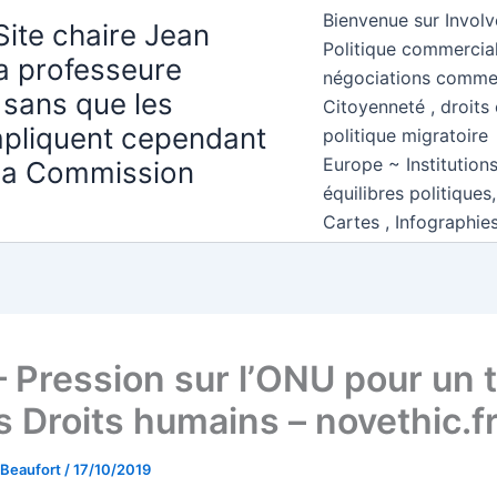
Bienvenue sur Involv
Site chaire Jean
Politique commercial
la professeure
négociations comme
 sans que les
Citoyenneté , droits 
mpliquent cependant
politique migratoire
Europe ~ Institution
 la Commission
équilibres politiques
Cartes , Infographie
 Pression sur l’ONU pour un t
s Droits humains – novethic.f
 Beaufort
/
17/10/2019