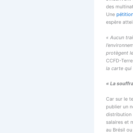
des multinat
Une
pétitio
espère attei
« Aucun trai
l’environne
protègent le
CCFD-Terre 
la carte qui
« La souffr
Car sur le t
publier un 
distribution
salaires et 
au Brésil ou