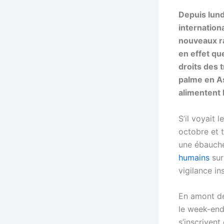
Depuis lund
internation
nouveaux r
en effet qu
droits des 
palme en As
alimentent 
S’il voyait l
octobre et t
une ébauch
humains
sur
vigilance i
En amont de
le week-end
s’inscrivent