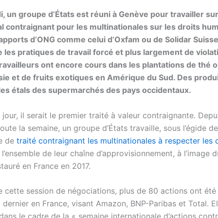
i, un groupe d’États est réuni à Genève pour travailler sur
al contraignant pour les multinationales sur les droits hu
apports d’ONG comme celui d’Oxfam ou de Solidar Suiss
e les pratiques de travail forcé et plus largement de viola
travailleurs ont encore cours dans les plantations de thé o
ie et de fruits exotiques en Amérique du Sud. Des produi
les étals des supermarchés des pays occidentaux.
e jour, il serait le premier traité à valeur contraignante. Depu
oute la semaine, un groupe d’États travaille, sous l’égide de
e de
traité contraignant les multinationales à respecter les 
 l’ensemble de leur chaîne d’approvisionnement, à l’image d
nstauré en France en 2017.
 cette session de négociations, plus de 80 actions ont été
 dernier en France, visant Amazon, BNP-Paribas et Total. El
 dans le cadre de la « semaine internationale d’actions contr