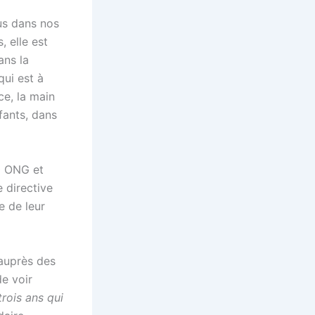
us dans nos
 elle est
ans la
qui est à
ce, la main
fants, dans
80 ONG et
 directive
e de leur
auprès des
de voir
rois ans qui