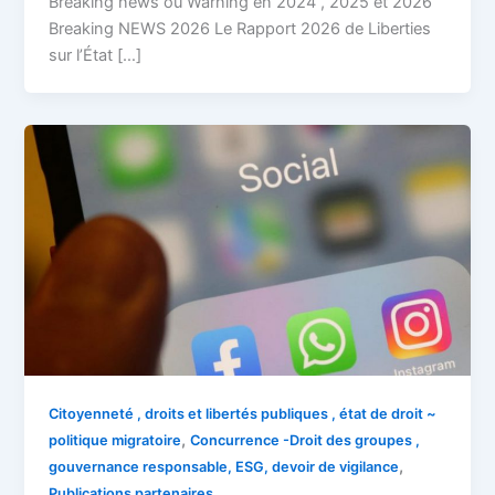
Breaking news ou Warning en 2024 , 2025 et 2026
Breaking NEWS 2026 Le Rapport 2026 de Liberties
sur l’État […]
Citoyenneté , droits et libertés publiques , état de droit ~
,
politique migratoire
Concurrence -Droit des groupes ,
,
gouvernance responsable, ESG, devoir de vigilance
Publications partenaires