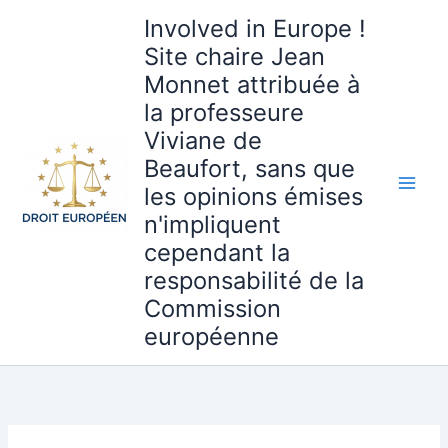
Aller
Involved in Europe !
au
Site chaire Jean
contenu
Monnet attribuée à
la professeure
Viviane de
Beaufort, sans que
les opinions émises
n'impliquent
cependant la
responsabilité de la
Commission
européenne