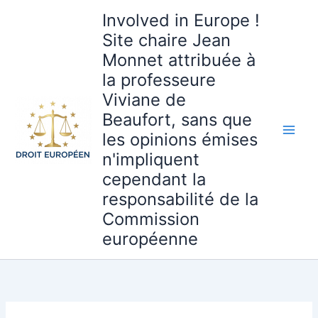
Aller
Involved in Europe !
au
Site chaire Jean
contenu
Monnet attribuée à
la professeure
Viviane de
Beaufort, sans que
les opinions émises
n'impliquent
cependant la
responsabilité de la
Commission
européenne