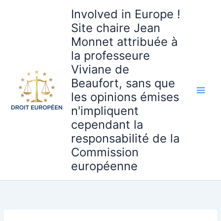
Aller
Involved in Europe !
au
Site chaire Jean
contenu
Monnet attribuée à
la professeure
Viviane de
Beaufort, sans que
les opinions émises
n'impliquent
cependant la
responsabilité de la
Commission
européenne