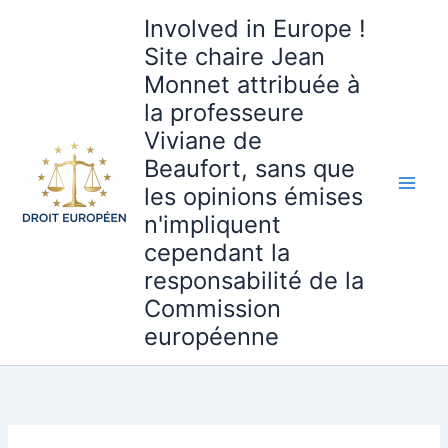
Aller
Involved in Europe !
au
Site chaire Jean
contenu
Monnet attribuée à
la professeure
Viviane de
Beaufort, sans que
les opinions émises
n'impliquent
cependant la
responsabilité de la
Commission
européenne