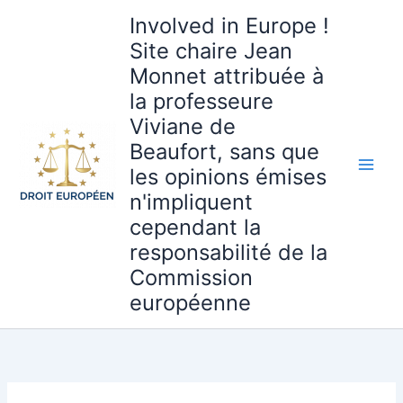
Aller
Involved in Europe !
au
Site chaire Jean
contenu
Monnet attribuée à
la professeure
Viviane de
Beaufort, sans que
les opinions émises
n'impliquent
cependant la
responsabilité de la
Commission
européenne