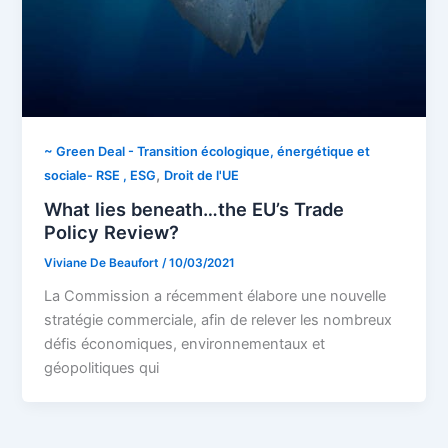
~ Green Deal - Transition écologique, énergétique et
,
sociale- RSE , ESG
Droit de l'UE
What lies beneath…the EU’s Trade
Policy Review?
Viviane De Beaufort
/
10/03/2021
La Commission a récemment élabore une nouvelle
stratégie commerciale, afin de relever les nombreux
défis économiques, environnementaux et
géopolitiques qui