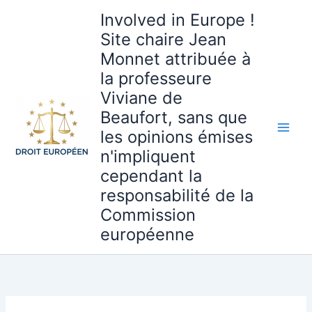
Aller
Involved in Europe !
au
Site chaire Jean
contenu
Monnet attribuée à
la professeure
Viviane de
Beaufort, sans que
les opinions émises
n'impliquent
cependant la
responsabilité de la
Commission
européenne