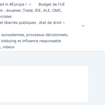
ed in #Europe !
Budget de l’UE
e , douanes ,Trade, IDE, ALE, OMC,
rciales
et libertés publiques , état de droit ~
s européennes, processus décisionnels,
, lobbying et influence responsable
s, videos