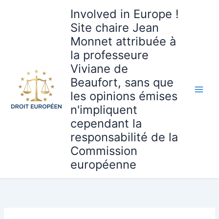
Aller
Involved in Europe !
au
Site chaire Jean
contenu
Monnet attribuée à
la professeure
Viviane de
Beaufort, sans que
les opinions émises
n'impliquent
cependant la
responsabilité de la
Commission
européenne