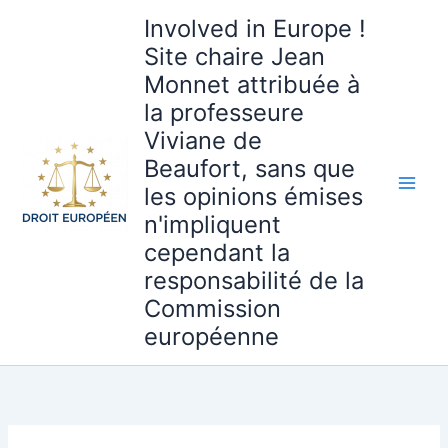
Aller
Involved in Europe !
au
Site chaire Jean
contenu
Monnet attribuée à
la professeure
Viviane de
Beaufort, sans que
les opinions émises
n'impliquent
cependant la
responsabilité de la
Commission
européenne