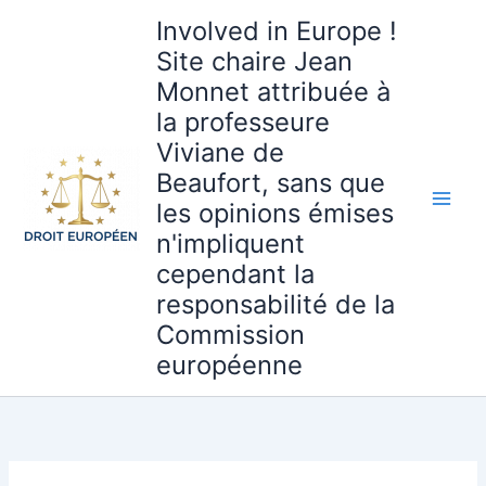
Aller
Involved in Europe !
au
Site chaire Jean
contenu
Monnet attribuée à
la professeure
Viviane de
Beaufort, sans que
les opinions émises
n'impliquent
cependant la
responsabilité de la
Commission
européenne